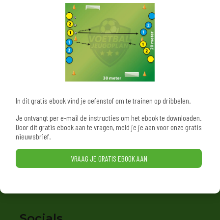
Uitgever
Trainers Support B.V.
KvK: 95461744
Contact:
info@trainerssupport.nl
In dit gratis ebook vind je oefenstof om te trainen op dribbelen.
Partners
Je ontvangt per e-mail de instructies om het ebook te downloaden.
Door dit gratis ebook aan te vragen, meld je je aan voor onze gratis
De Graafschap Jeugdopleiding
nieuwsbrief.
TrainersMagazine
VRAAG JE GRATIS EBOOK AAN
Socials