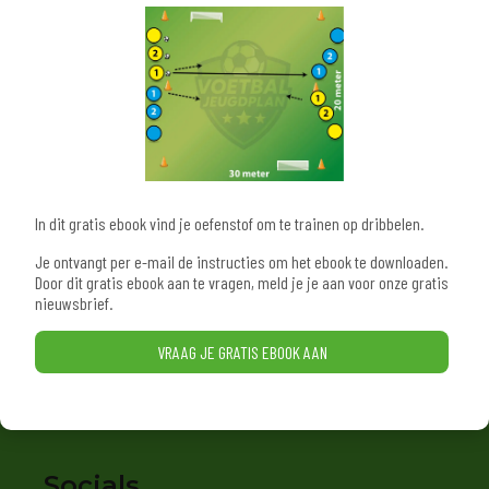
Uitgever
Trainers Support B.V.
KvK: 95461744
Contact:
info@trainerssupport.nl
In dit gratis ebook vind je oefenstof om te trainen op dribbelen.
Partners
Je ontvangt per e-mail de instructies om het ebook te downloaden.
Door dit gratis ebook aan te vragen, meld je je aan voor onze gratis
De Graafschap Jeugdopleiding
nieuwsbrief.
TrainersMagazine
VRAAG JE GRATIS EBOOK AAN
Socials